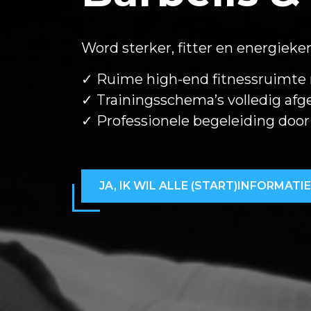
Word sterker, fitter en energieke
✓ Ruime high-end fitnessruimte
✓ Trainingsschema’s volledig af
✓ Professionele begeleiding door
JA, IK WIL ALLE (START)INFORMATIE