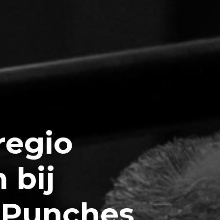
regio
 bij
& Punches