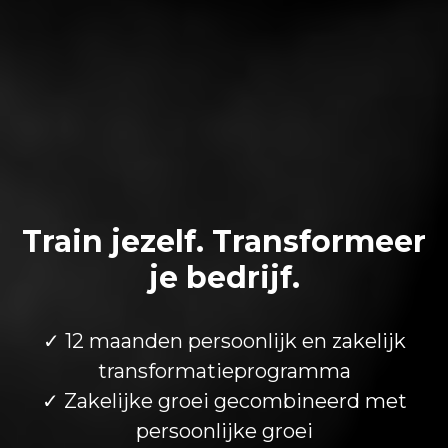
Train jezelf. Transformeer
je bedrijf.
✓ 12 maanden persoonlijk en zakelijk
transformatieprogramma
✓ Zakelijke groei gecombineerd met
persoonlijke groei